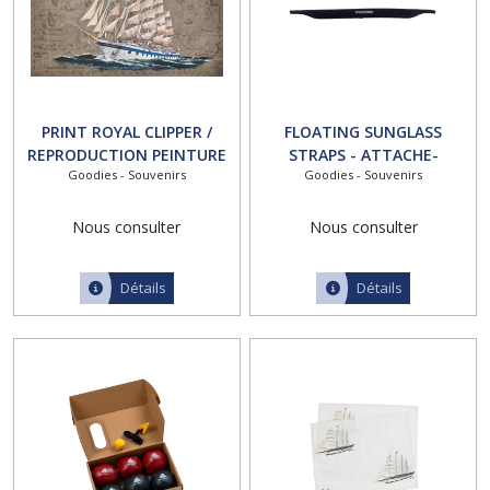
PRINT ROYAL CLIPPER /
FLOATING SUNGLASS
REPRODUCTION PEINTURE
STRAPS - ATTACHE-
Goodies - Souvenirs
Goodies - Souvenirs
ROYAL CLIPPER
LUNETTES FLOTTANTE
Nous consulter
Nous consulter
Détails
Détails