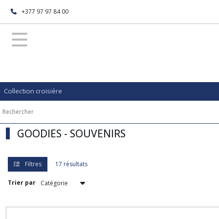
Fermer
+377 97 97 84 00
FILTRES
Tous
les
produits
Collection croisière
GOODIES
-
SOUVENIRS
GOODIES - SOUVENIRS
Afficher
les
résultats
Filtres
17 résultats
Trier par