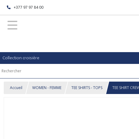
+377 97 97 84 00
Collection croisière
Accueil
WOMEN - FEMME
TEE SHIRTS - TOPS
TEE SHIRT CR